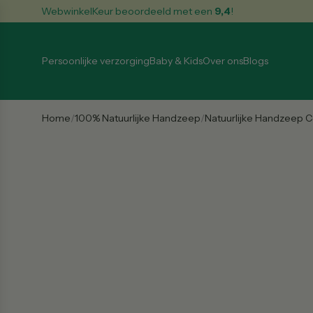
G
WebwinkelKeur
beoordeeld met een
9,4
!
a
n
a
Persoonlijke verzorging
Baby & Kids
Over ons
Blogs
a
r
i
n
Home
/
100% Natuurlijke Handzeep
/
Natuurlijke Handzeep 
h
o
u
d