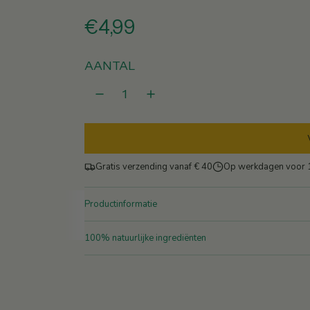
N
€4,99
o
AANTAL
r
m
a
Gratis verzending vanaf € 40
Op werkdagen voor 1
l
e
Productinformatie
p
100% natuurlijke ingrediënten
r
i