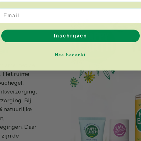
Email
Inschrijven
en!
Nee bedankt
imisme met de
. Het ruime
ouchegel,
htsverzorging,
zorging. Bij
 natuurlijke
n,
voegingen. Daar
 zijn de