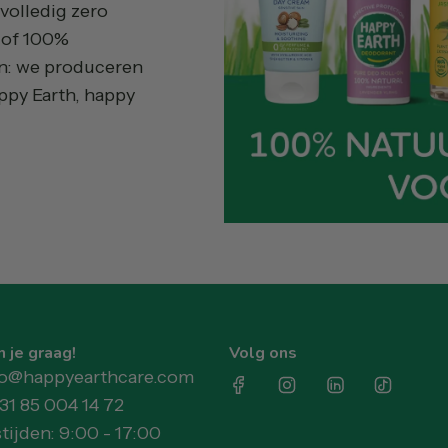
volledig zero
t of 100%
en: we produceren
ppy Earth, happy
 je graag!
Volg ons
llo@happyearthcare.com
+31 85 004 14 72
ijden: 9:00 - 17:00