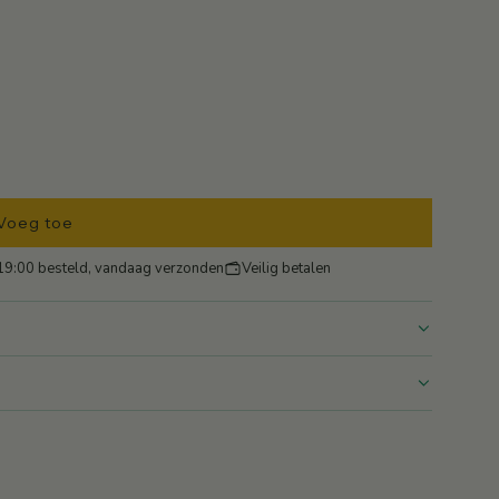
Voeg toe
l
a
9:00 besteld, vandaag verzonden
Veilig betalen
d
e
n
.
.
.